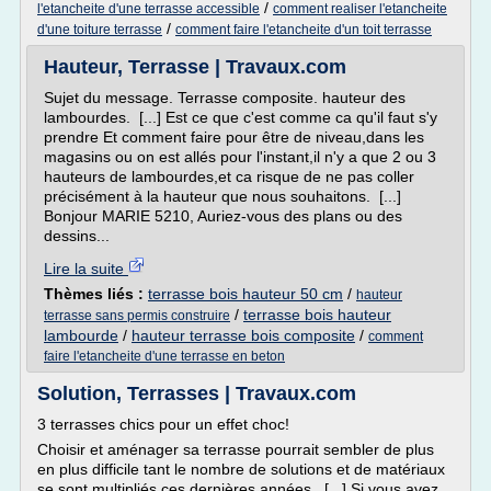
/
l'etancheite d'une terrasse accessible
comment realiser l'etancheite
/
d'une toiture terrasse
comment faire l'etancheite d'un toit terrasse
Hauteur, Terrasse | Travaux.com
Sujet du message. Terrasse composite. hauteur des
lambourdes. [...] Est ce que c'est comme ca qu'il faut s'y
prendre Et comment faire pour être de niveau,dans les
magasins ou on est allés pour l'instant,il n'y a que 2 ou 3
hauteurs de lambourdes,et ca risque de ne pas coller
précisément à la hauteur que nous souhaitons. [...]
Bonjour MARIE 5210, Auriez-vous des plans ou des
dessins...
Lire la suite
Thèmes liés :
terrasse bois hauteur 50 cm
/
hauteur
/
terrasse bois hauteur
terrasse sans permis construire
lambourde
/
hauteur terrasse bois composite
/
comment
faire l'etancheite d'une terrasse en beton
Solution, Terrasses | Travaux.com
3 terrasses chics pour un effet choc!
Choisir et aménager sa terrasse pourrait sembler de plus
en plus difficile tant le nombre de solutions et de matériaux
se sont multipliés ces dernières années. [...] Si vous avez