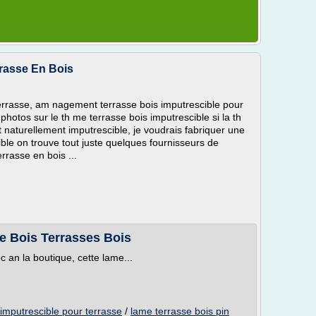
rrasse En Bois
errasse, am nagement terrasse bois imputrescible pour
 photos sur le th me terrasse bois imputrescible si la th
t naturellement imputrescible, je voudrais fabriquer une
ible on trouve tout juste quelques fournisseurs de
rrasse en bois ...
e Bois Terrasses Bois
 an la boutique, cette lame...
imputrescible pour terrasse
/
lame terrasse bois pin