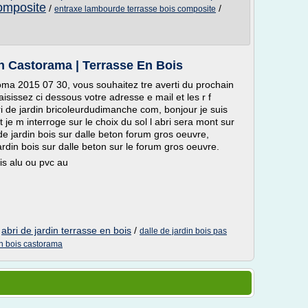
omposite
/
/
entraxe lambourde terrasse bois composite
n Castorama | Terrasse En Bois
oma 2015 07 30, vous souhaitez tre averti du prochain
isissez ci dessous votre adresse e mail et les r f
i de jardin bricoleurdudimanche com, bonjour je suis
t je m interroge sur le choix du sol l abri sera mont sur
 de jardin bois sur dalle beton forum gros oeuvre,
jardin bois sur dalle beton sur le forum gros oeuvre.
is alu ou pvc au
/
abri de jardin terrasse en bois
/
dalle de jardin bois pas
in bois castorama