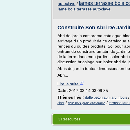
lames terrasse bois c
autoclave
/
lame bois terrasse autoclave
Construire Son Abri De Jardi
Abri de jardin castorama catalogue blo
arrivage d un produit de ce catalogue sa
rences du ou des produits. Sol pour abr
entrain de construire un abri de jardin e
de la terre dans mon jardin. Isoler abri
discussion bricolage sur isoler abri de 
Abris de jardin toutes dimensions en bo
Abri...
Lire la suite
Date:
2017-03-14 03:09:35
Thèmes liés :
dalle beton abri jardin bois
/
/
cher
terrasse jard
dalle bois jardin castorama
3 Ressources