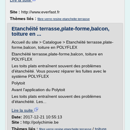
Lire la suite
Site :
http://www.everfast.fr
Thèmes liés :
fibre verre resine etancheite terrasse
Etanchéité terrasse,plate-forme,balcon,
toiture en ...
Accueil du site > Catalogue > Etanchéité terrasse,plate-
forme,balcon, toiture en POLYFLEX
Etanchéité terrasse,plate-forme,balcon, toiture en
POLYFLEX
Les toits plats entraînent souvent des problèmes
d'étanchéité. Vous pouvez réparer les fuites avec le
système POLYFLEX
Polytoit
Avant l'application du Polytoit
Les toits plats entraînent souvent des problèmes
d'étanchéité. Les...
Lire la suite
Date:
2017-12-21 10:55:13
Site :
http://polychimie.be
Thèmes liés :
/
toiture
fibre verre resine etancheite terrasse