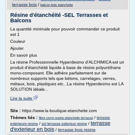
terrasse bois
/
balcon bois etancheite
Résine d'étanchéité -SEL Terrasses et
Balcons
La quantité minimale pour pouvoir commander ce produit
est 1
Couleur
Ajouter
En savoir plus
La résine Professionnelle Hyperdesmo d'ALCHIMICA est un
produit d'étanchéité liquide à base de résine polyuréthane
mono-composant. Elle adhère parfaitement sur de
nombreux supports tels que bétons, carrelages, verres,
métaux, bois, plastiques etc...La résine Hyperdesmo est LA
SOLUTION idéale...
Lire la suite
Site :
https://www.la-boutique-etancheite.com
Thèmes liés :
/
terrasse
fibre verre resine etancheite terrasse
terrasse
/
/
exterieure resine
sol terrasse exterieur resine
d'exterieur en bois
/
terrasse bois resine