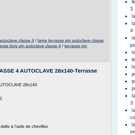
t
3
l
l
4
l
 autoclave classe 4
/
lame terrasse pin autoclave classe
pa
rasse bois pin autoclave classe 4
/
terrasse pin
l
t
l
SSE 4 AUTOCLAVE 28x140-Terrasse
p
p
AUTOCLAVE 28x140
p
l
E
3
l
co
l
alle à l'aide de chevilles
im