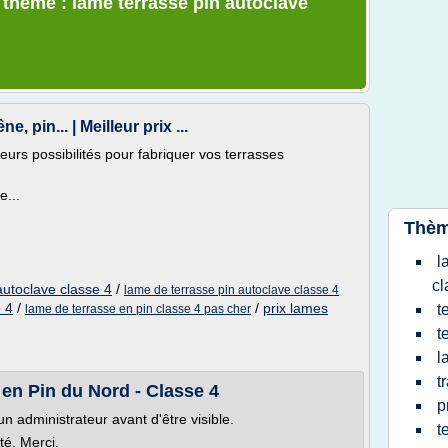
e thème : lame terrasse pin autoclave
 pin... | Meilleur prix ...
urs possibilités pour fabriquer vos terrasses
e...
Thèm
l
cl
 autoclave classe 4
/
lame de terrasse pin autoclave classe 4
e 4
/
/
prix lames
t
lame de terrasse en pin classe 4 pas cher
t
l
t
en Pin du Nord - Classe 4
p
n administrateur avant d'être visible.
t
ité. Merci.