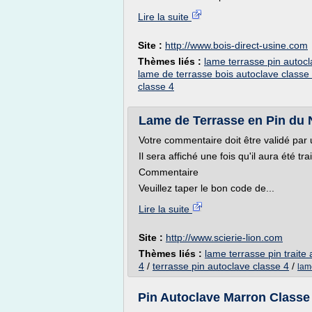
Lire la suite
Site :
http://www.bois-direct-usine.com
Thèmes liés :
lame terrasse pin autocl
lame de terrasse bois autoclave classe
classe 4
Lame de Terrasse en Pin du N
Votre commentaire doit être validé par u
Il sera affiché une fois qu'il aura été tra
Commentaire
Veuillez taper le bon code de...
Lire la suite
Site :
http://www.scierie-lion.com
Thèmes liés :
lame terrasse pin traite
4
/
terrasse pin autoclave classe 4
/
lam
Pin Autoclave Marron Classe 4