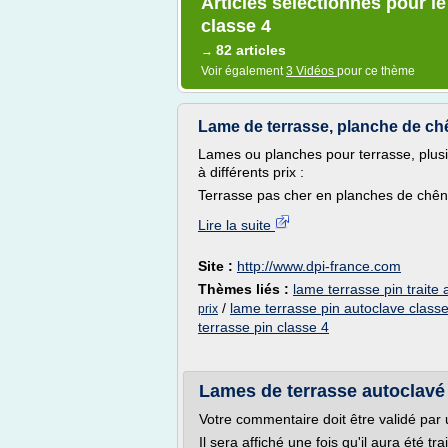
Articles sélectionnés pour l
classe 4
82 articles
→
Voir également
3 Vidéos
pour ce thème
Lame de terrasse, planche de chêne,
Lames ou planches pour terrasse, plusie
à différents prix :
Terrasse pas cher en planches de chên
Lire la suite
Site :
http://www.dpi-france.com
Thèmes liés :
lame terrasse pin traite
/
lame terrasse pin autoclave class
prix
terrasse pin classe 4
Lames de terrasse autoclavé 
Votre commentaire doit être validé par u
Il sera affiché une fois qu'il aura été tra