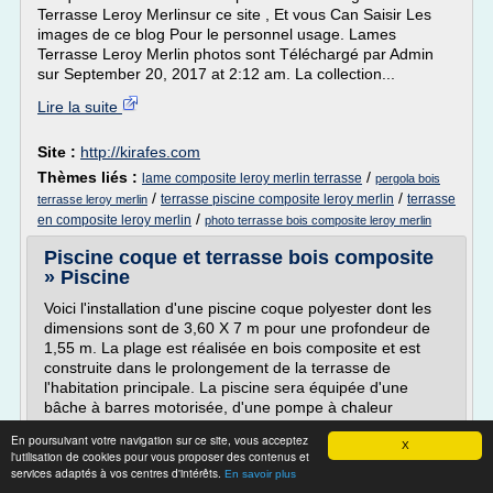
Terrasse Leroy Merlinsur ce site , Et vous Can Saisir Les
images de ce blog Pour le personnel usage. Lames
Terrasse Leroy Merlin photos sont Téléchargé par Admin
sur September 20, 2017 at 2:12 am. La collection...
Lire la suite
Site :
http://kirafes.com
Thèmes liés :
/
lame composite leroy merlin terrasse
pergola bois
/
/
terrasse piscine composite leroy merlin
terrasse
terrasse leroy merlin
/
en composite leroy merlin
photo terrasse bois composite leroy merlin
Piscine coque et terrasse bois composite
» Piscine
Voici l'installation d'une piscine coque polyester dont les
dimensions sont de 3,60 X 7 m pour une profondeur de
1,55 m. La plage est réalisée en bois composite et est
construite dans le prolongement de la terrasse de
l'habitation principale. La piscine sera équipée d'une
bâche à barres motorisée, d'une pompe à chaleur
O'Foehn 1100 W,...
En poursuivant votre navigation sur ce site, vous acceptez
X
l'utilisation de cookies pour vous proposer des contenus et
Lire la suite
services adaptés à vos centres d'intérêts.
En savoir plus