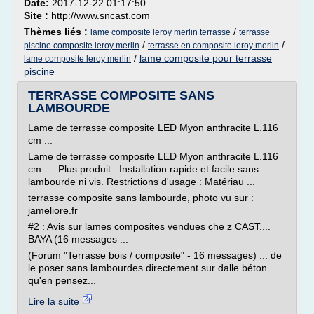
Date:
2017-12-22 01:17:50
Site :
http://www.sncast.com
Thèmes liés :
/
lame composite leroy merlin terrasse
terrasse
/
/
piscine composite leroy merlin
terrasse en composite leroy merlin
/
lame composite pour terrasse
lame composite leroy merlin
piscine
TERRASSE COMPOSITE SANS
LAMBOURDE
Lame de terrasse composite LED Myon anthracite L.116
cm ...
Lame de terrasse composite LED Myon anthracite L.116
cm. ... Plus produit : Installation rapide et facile sans
lambourde ni vis. Restrictions d'usage : Matériau ...
terrasse composite sans lambourde, photo vu sur :
jameliore.fr
#2 : Avis sur lames composites vendues che z CAST....
BAYA (16 messages ...
(Forum "Terrasse bois / composite" - 16 messages) ... de
le poser sans lambourdes directement sur dalle béton
qu'en pensez...
Lire la suite