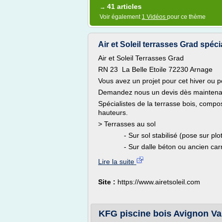
41 articles
→
Voir également
1 Vidéos
pour ce thème
Air et Soleil terrasses Grad spécia
Air et Soleil Terrasses Grad
RN 23 La Belle Etoile 72230 Arnage
Vous avez un projet pour cet hiver ou p
Demandez nous un devis dès maintena
Spécialistes de la terrasse bois, compo
hauteurs.
> Terrasses au sol
- Sur sol stabilisé (pose sur plots
- Sur dalle béton ou ancien carrelag
Lire la suite
Site :
https://www.airetsoleil.com
KFG piscine bois Avignon Vau