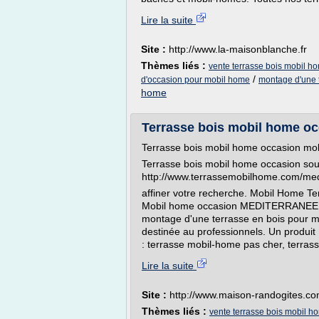
Lire la suite
Site :
http://www.la-maisonblanche.fr
Thèmes liés :
vente terrasse bois mobil h
/
d'occasion pour mobil home
montage d'une 
home
Terrasse bois mobil home oc
Terrasse bois mobil home occasion mob
Terrasse bois mobil home occasion sou
http://www.terrassemobilhome.com/me
affiner votre recherche. Mobil Hom
Mobil home occasion MEDITERRANEE E
montage d'une terrasse en bois pour 
destinée au professionnels. Un produit
: terrasse mobil-home pas cher, terras
Lire la suite
Site :
http://www.maison-randogites.c
Thèmes liés :
vente terrasse bois mobil h