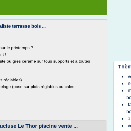
liste terrasse bois ...
our le printemps ?
nt !
site ou grès cérame sur tous supports et à toutes
Thèm
v
 réglables)
n
e (pose sur plots réglables ou cales...
m
bo
f
bo
a
cluse Le Thor piscine vente ...
v