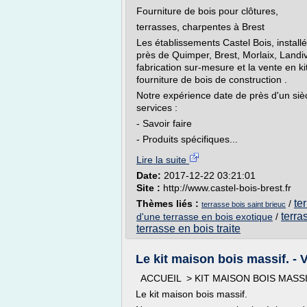
Fourniture de bois pour clôtures,
terrasses, charpentes à Brest
Les établissements Castel Bois, instal
près de Quimper, Brest, Morlaix, Landivi
fabrication sur-mesure et la vente en ki
fourniture de bois de construction .
Notre expérience date de près d'un si
services :
- Savoir faire
- Produits spécifiques...
Lire la suite
Date:
2017-12-22 03:21:01
Site :
http://www.castel-bois-brest.fr
te
Thèmes liés :
/
terrasse bois saint brieuc
terra
d'une terrasse en bois exotique
/
terrasse en bois traite
Le kit maison bois massif. - V
ACCUEIL > KIT MAISON BOIS MASS
Le kit maison bois massif.