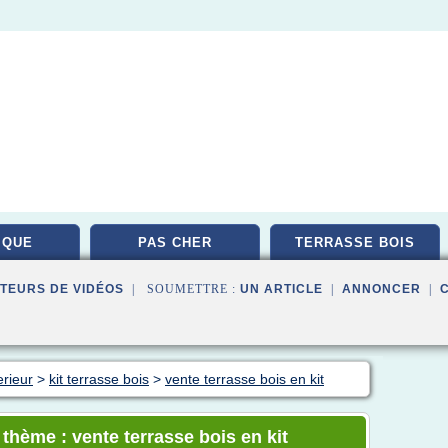
IQUE
PAS CHER
TERRASSE BOIS
TEURS DE VIDÉOS
| SOUMETTRE :
UN ARTICLE
|
ANNONCER
|
erieur
>
kit terrasse bois
>
vente terrasse bois en kit
 thème : vente terrasse bois en kit