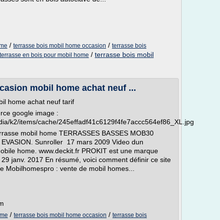
/
/
ome
terrasse bois mobil home occasion
terrasse bois
/
terrasse bois mobil
terrasse en bois pour mobil home
casion mobil home achat neuf ...
il home achat neuf tarif
rce google image :
dia/k2/items/cache/245effadf41c6129f4fe7accc564ef86_XL.jpg
e Terrasse mobil home TERRASSES BASSES MOB30
VASION. Sunroller 17 mars 2009 Video dun
mobile home. www.deckit.fr PROKIT est une marque
 29 janv. 2017 En résumé, voici comment définir ce site
se Mobilhomespro : vente de mobil homes...
om
/
/
ome
terrasse bois mobil home occasion
terrasse bois