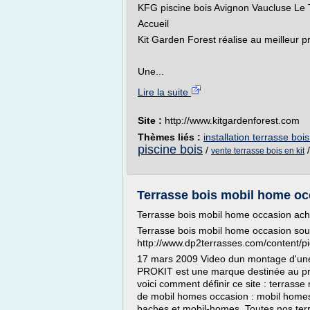
KFG piscine bois Avignon Vaucluse Le Th
Accueil
Kit Garden Forest réalise au meilleur pr
Une...
Lire la suite
Site :
http://www.kitgardenforest.com
Thèmes liés :
installation terrasse bois
piscine bois
/
vente terrasse bois en kit
Terrasse bois mobil home occ
Terrasse bois mobil home occasion ach
Terrasse bois mobil home occasion sou
http://www.dp2terrasses.com/content/
17 mars 2009 Video dun montage d'une 
PROKIT est une marque destinée au pro
voici comment définir ce site : terrass
de mobil homes occasion : mobil homes 
baches et mobil-homes. Toutes nos terr