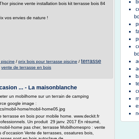
b
or piscine vente installation bois kit terrasse bois 84
c
bo
ix vos envies de nature !
p
f
p
c
bo
terrasse
a
 piscine
/
prix bois pour terrasse piscine
/
/
vente de terrasse en bois
a
b
t
asion ... - La maisonblanche
c
eter un mobilhome sur un terrain de camping
m
rce google image :
e
pics/mobil-home/mobil-home05.jpg
n
terrasse en bois pour mobile home. www.deckit.fr
fessionnels. Un produit 29 janv. 2017 En résumé,
e mobil-home pas cher, terrasse Mobilhomespro : vente
d'occasion Vente de terrasses, ossatures bois,
asses sont en bois autoclave de...