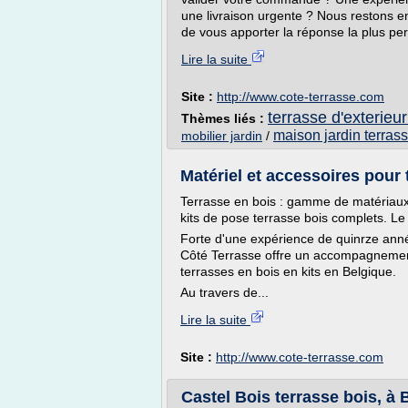
une livraison urgente ? Nous restons e
de vous apporter la réponse la plus pert
Lire la suite
Site :
http://www.cote-terrasse.com
terrasse d'exterieu
Thèmes liés :
maison jardin terras
mobilier jardin
/
Matériel et accessoires pour 
Terrasse en bois : gamme de matériaux 
kits de pose terrasse bois complets. Le 
Forte d'une expérience de quinrze ann
Côté Terrasse offre un accompagnement
terrasses en bois en kits en Belgique.
Au travers de...
Lire la suite
Site :
http://www.cote-terrasse.com
Castel Bois terrasse bois, à 