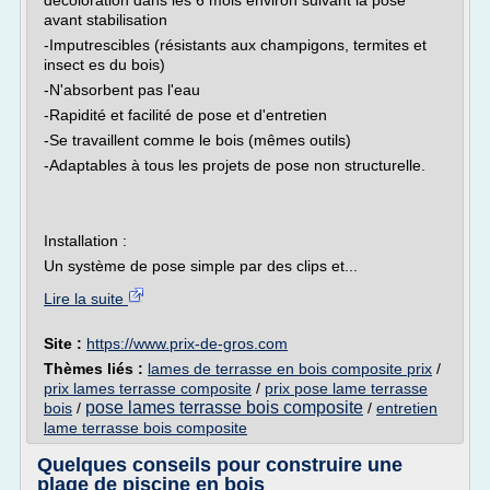
décoloration dans les 6 mois environ suivant la pose
avant stabilisation
-Imputrescibles (résistants aux champigons, termites et
insect es du bois)
-N'absorbent pas l'eau
-Rapidité et facilité de pose et d'entretien
-Se travaillent comme le bois (mêmes outils)
-Adaptables à tous les projets de pose non structurelle.
Installation :
Un système de pose simple par des clips et...
Lire la suite
Site :
https://www.prix-de-gros.com
Thèmes liés :
lames de terrasse en bois composite prix
/
prix lames terrasse composite
/
prix pose lame terrasse
pose lames terrasse bois composite
bois
/
/
entretien
lame terrasse bois composite
Quelques conseils pour construire une
plage de piscine en bois