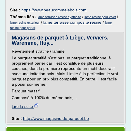
Site :
https://www.beaucommelebois.com
Thèmes liés :
/
/
lame terrasse resine synthese
lame resine pour volet
/
lame terrasse composite resine
/
lame resine exterieur
lame
resine pour portail
Magasins de parquet à Liège, Verviers,
Waremme, Huy...
Revêtement stratifié / laminé
Le parquet stratifié n'est pas un parquet traditionnel à
proprement parler car il est constitué de plusieurs
couches, dont la première représente un motif décoratif
avec une imitation bois. Mais il imite à la perfection le vrai
parquet pour un prix plus compétitif. En outre, il est facile
à poser soi-même.
Parquet massif
Composé à 100% du même bois,...
Lire la suite
Site :
http://www.magasins-de-parquet.be