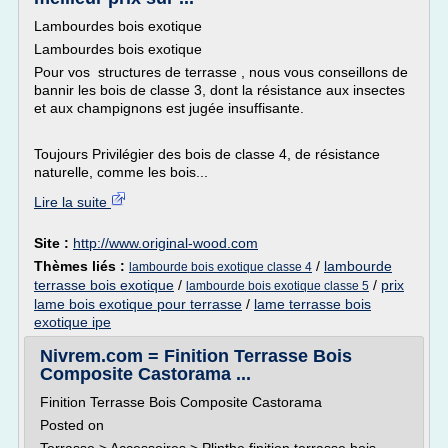
Lambourdes bois exotique
Lambourdes bois exotique
Pour vos structures de terrasse , nous vous conseillons de
bannir les bois de classe 3, dont la résistance aux insectes
et aux champignons est jugée insuffisante.
Toujours Privilégier des bois de classe 4, de résistance
naturelle, comme les bois...
Lire la suite
Site :
http://www.original-wood.com
Thèmes liés :
/
lambourde
lambourde bois exotique classe 4
terrasse bois exotique
/
/
prix
lambourde bois exotique classe 5
lame bois exotique pour terrasse
/
lame terrasse bois
exotique ipe
Nivrem.com = Finition Terrasse Bois
Composite Castorama ...
Finition Terrasse Bois Composite Castorama
Posted on