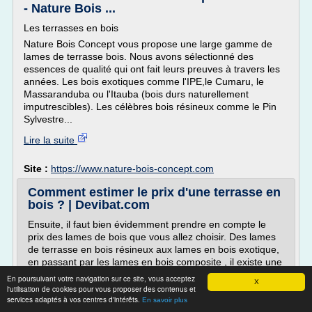
- Nature Bois ...
Les terrasses en bois
Nature Bois Concept vous propose une large gamme de
lames de terrasse bois. Nous avons sélectionné des
essences de qualité qui ont fait leurs preuves à travers les
années. Les bois exotiques comme l'IPE,le Cumaru, le
Massaranduba ou l'Itauba (bois durs naturellement
imputrescibles). Les célèbres bois résineux comme le Pin
Sylvestre...
Lire la suite
Site :
https://www.nature-bois-concept.com
Comment estimer le prix d'une terrasse en
bois ? | Devibat.com
Ensuite, il faut bien évidemment prendre en compte le
prix des lames de bois que vous allez choisir. Des lames
de terrasse en bois résineux aux lames en bois exotique,
en passant par les lames en bois composite , il existe une
très grande variété d'essences disponibles sur le marché,
En poursuivant votre navigation sur ce site, vous acceptez
X
et à tous les prix. Si les bois résineux sont les moins chers
l'utilisation de cookies pour vous proposer des contenus et
services adaptés à vos centres d'intérêts.
(à partir de 20EUR/m² pour du pin, du...
En savoir plus