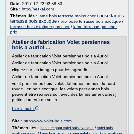
Date:
2017-12-22 02:58:53
Site :
http://heskal.com
pose lames
Thèmes liés :
lame bois terrasse moins cher
/
terrasse bois exotique
/
prix pose terrasse bois exotique
/
terrasse bois exotique pas cher
/
lame terrasse pas cher
prix
Atelier de fabrication Volet persiennes
bois a Auriol ...
Atelier de fabrication Volet persiennes bois a Auriol
Atelier de fabrication Volet persiennes bois a Auriol
cliquez sur les images pour les agrandir
Atelier de fabrication Volet persiennes bois a Auriol
volet persiennes bois ,volets fabriqués en bois du nord
rouge , en bois exotique .les volets persiennes bois
peuvent etre réalisés soit avec des lames américaines(
petites lames ) ou soit a...
Lire la suite
Site :
http://www.volet-bois.com
Thèmes liés :
/
peinture pour volet bois exotique
volet bois
/
/
exotique rouge
lame bois exotique pour volet
volet bois exotique