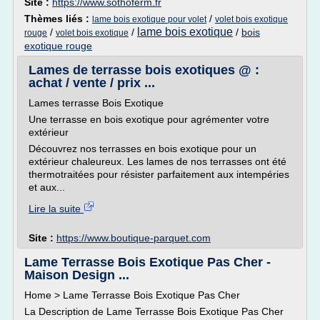
Site :
https://www.sothoferm.fr
Thèmes liés :
/
lame bois exotique pour volet
volet bois exotique
lame bois exotique
/
/
/
bois
rouge
volet bois exotique
exotique rouge
Lames de terrasse bois exotiques @ :
achat / vente / prix ...
Lames terrasse Bois Exotique
Une terrasse en bois exotique pour agrémenter votre
extérieur
Découvrez nos terrasses en bois exotique pour un
extérieur chaleureux. Les lames de nos terrasses ont été
thermotraitées pour résister parfaitement aux intempéries
et aux...
Lire la suite
Site :
https://www.boutique-parquet.com
Lame Terrasse Bois Exotique Pas Cher -
Maison Design ...
Home > Lame Terrasse Bois Exotique Pas Cher
La Description de Lame Terrasse Bois Exotique Pas Cher